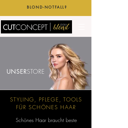
BLOND-NOTFALL?
UNSER
STORE
STYLING, PFLEGE, TOOLS
FÜR SCHÖNES HAAR
Schönes Haar braucht beste